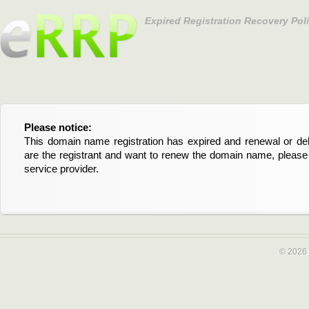
Expired Registration Recovery Pol
Please notice:
Bitte beachten Sie:
This domain name registration has expired and renewal or dele
Diese Domainregistrierung ist abgelaufen und die Verläng
are the registrant and want to renew the domain name, please 
Domain stehen an. Wenn Sie der Registrant sind und di
service provider.
verlängern möchten, kontaktieren Sie bitte Ihren Service-Provid
© 2026